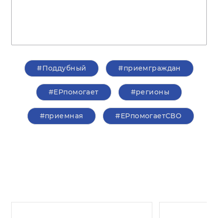
#Поддубный
#приемграждан
#ЕРпомогает
#регионы
#приемная
#ЕРпомогаетСВО