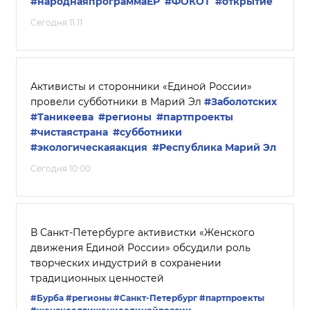
#народнаяпрограммаЕР
#ФОКОТ
#открытие
Сегодня 11:11
Активисты и сторонники «Единой России»
провели субботники в Марий Эл
#Заболотских
#Таникеева
#регионы
#партпроекты
#чистаястрана
#субботники
#экологическаяакция
#Республика Марий Эл
Сегодня 10:00
В Санкт-Петербурге активистки «Женского
движения Единой России» обсудили роль
творческих индустрий в сохранении
традиционных ценностей
#Бурба
#регионы
#Санкт-Петербург
#партпроекты