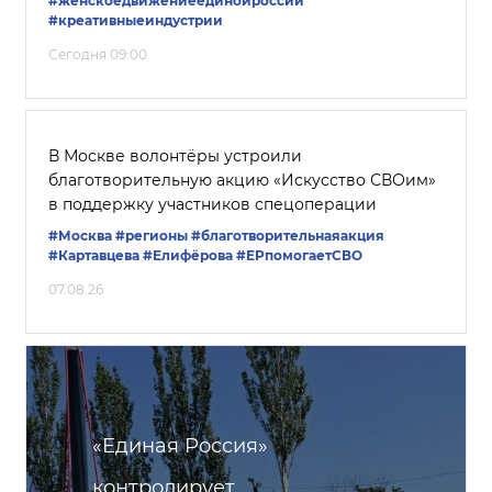
#женскоедвижениеединойроссии
#креативныеиндустрии
Сегодня 09:00
В Москве волонтёры устроили
благотворительную акцию «Искусство СВОим»
в поддержку участников спецоперации
#Москва
#регионы
#благотворительнаяакция
#Картавцева
#Елифёрова
#ЕРпомогаетСВО
07.08.26
«Единая Россия»
контролирует