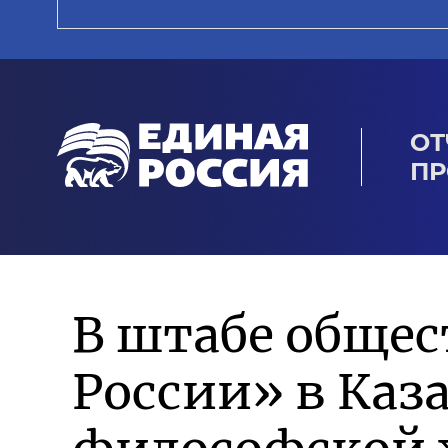
ОТ
ПР
В штабе обще
России» в Каз