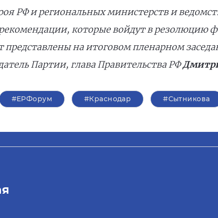
оя РФ и региональных министерств и ведомств
рекомендации, которые войдут в резолюцию фо
т представлены на итоговом пленарном заседан
датель Партии, глава Правительства РФ
Дмитри
#ЕРФорум
#Краснодар
#Сытникова
ая