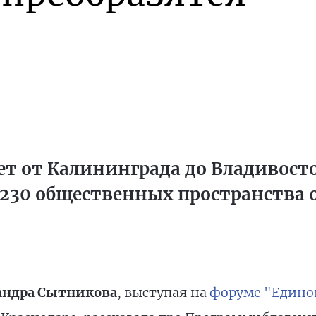
т от Калининграда до Владивосто
е 230 общественных пространства
андра Сытникова
, выступая на
форуме "Единой