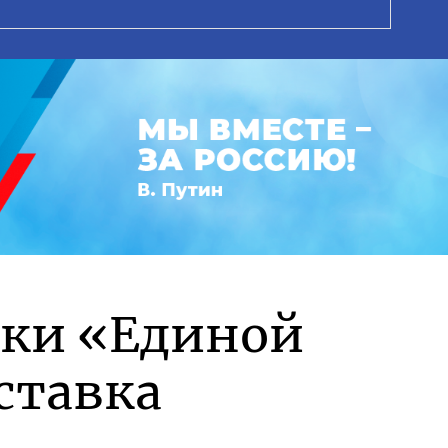
жки «Единой
ставка