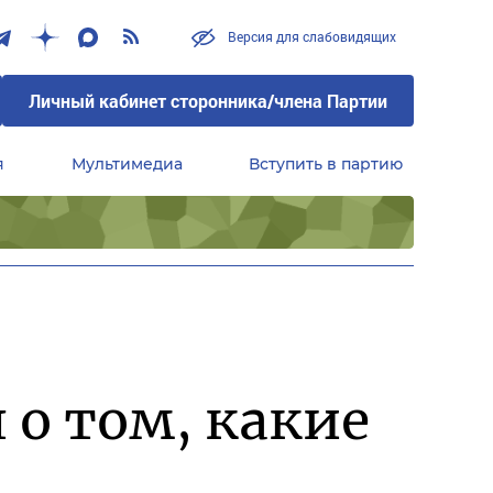
Версия для слабовидящих
Личный кабинет сторонника/члена Партии
я
Мультимедиа
Вступить в партию
Центральный совет сторонников партии «Единая Россия»
 о том, какие