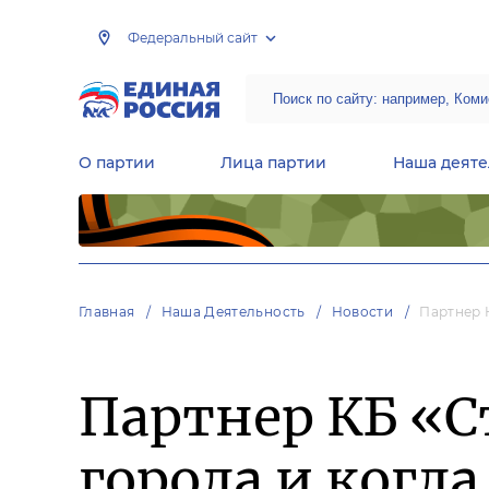
Федеральный сайт
О партии
Лица партии
Наша деяте
Центральная общественная приемная Председателя партии «Единая Россия»
Народная программа «Единой России»
Региональные общ
Руководящий состав Межрегиональных координационных советов
Центральная контрольная комиссия партии
Главная
Наша Деятельность
Новости
Партнер 
Партнер КБ «С
города и когда