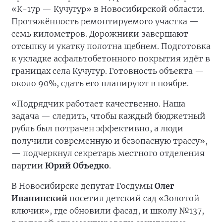
«К-17р — Кучугур» в Новосибирской области.
Протяжённость ремонтируемого участка —
семь километров. Дорожники завершают
отсыпку и укатку полотна щебнем. Подготовка
к укладке асфальтобетонного покрытия идёт в
границах села Кучугур. Готовность объекта —
около 90%, сдать его планируют в ноябре.
«Подрядчик работает качественно. Наша
задача — следить, чтобы каждый бюджетный
рубль был потрачен эффективно, а люди
получили современную и безопасную трассу»,
— подчеркнул секретарь местного отделения
партии
Юрий Объедко
.
В Новосибирске депутат Госдумы
Олег
Иванинский
посетил детский сад «Золотой
ключик», где обновили фасад, и школу №137,