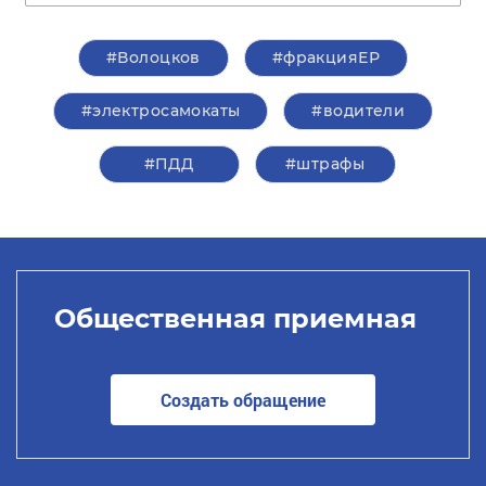
#Волоцков
#фракцияЕР
#электросамокаты
#водители
#ПДД
#штрафы
Общественная приемная
Создать обращение