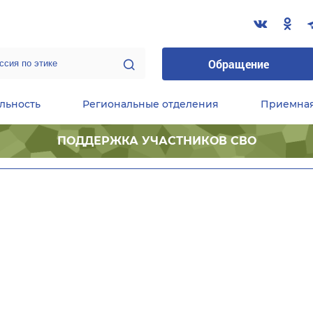
Обращение
льность
Региональные отделения
Приемна
ПОДДЕРЖКА УЧАСТНИКОВ СВО
ественные приемные Председателя Партии
Центральный исполнительный комитет партии
Фракция «Единой России» в ГД ФС РФ