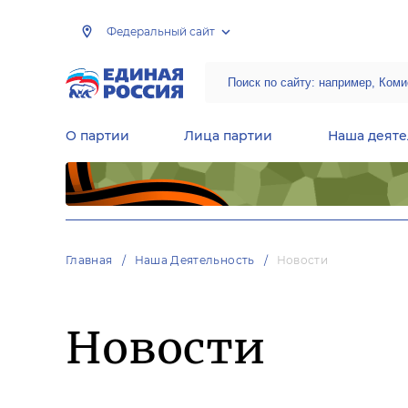
Федеральный сайт
О партии
Лица партии
Наша деяте
Центральная общественная приемная Председателя партии «Единая Россия»
Народная программа «Единой России»
Региональные общ
Руководящий состав Межрегиональных координационных советов
Центральная контрольная комиссия партии
Главная
Наша Деятельность
Новости
Новости