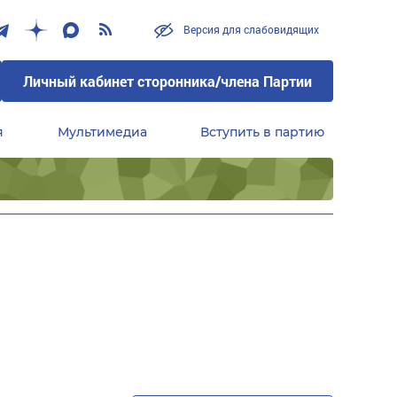
Версия для слабовидящих
Личный кабинет сторонника/члена Партии
я
Мультимедиа
Вступить в партию
Центральный совет сторонников партии «Единая Россия»