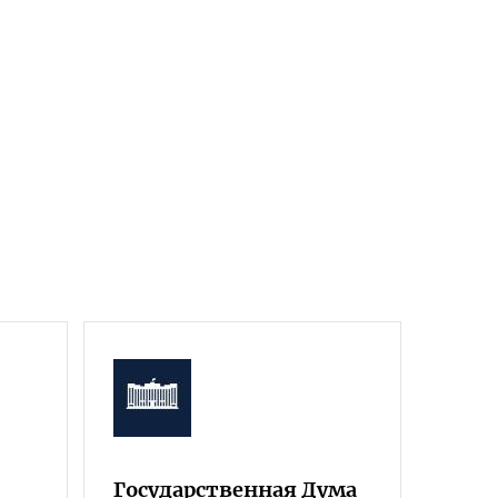
Государственная Дума
Фра