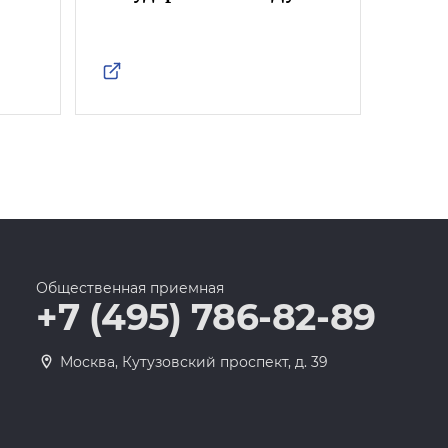
Росс
Общественная приемная
+7 (495) 786-82-89
Москва, Кутузовский проспект, д. 39