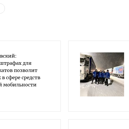
овский:
 штрафах для
катов позволит
 в сфере средств
й мобильности