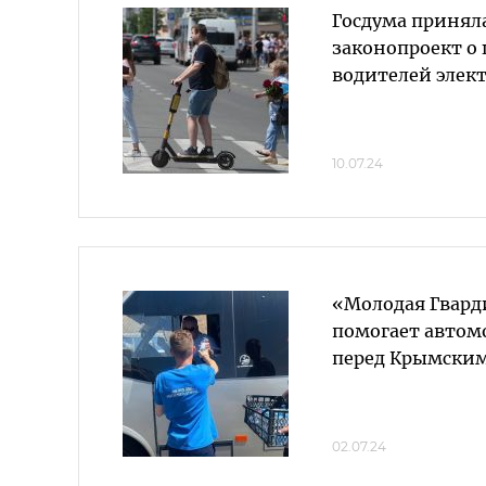
Госдума принял
законопроект о
водителей элек
10.07.24
«Молодая Гвард
помогает автом
перед Крымски
02.07.24