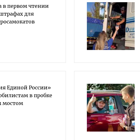
а в первом чтении
 штрафах для
тросамокатов
ия Единой России»
обилистам в пробке
м мостом