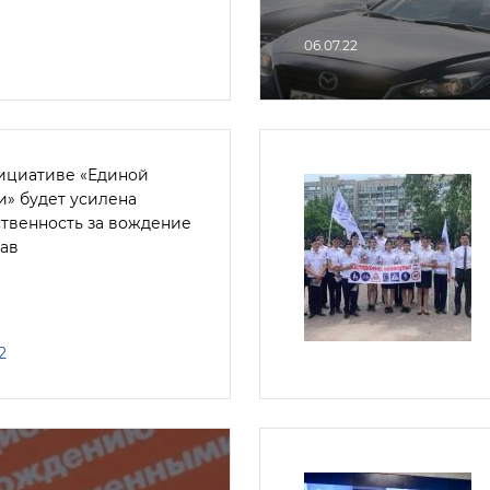
06.07.22
ициативе «Единой
и» будет усилена
ственность за вождение
рав
2