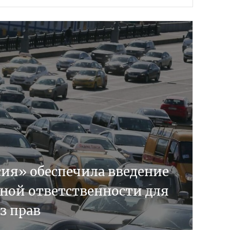
сия» обеспечила введение
ной ответственности для
з прав