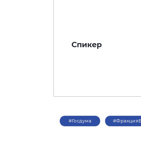
Спикер
#Госдума
#Фракция