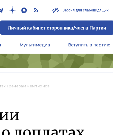
Версия для слабовидящих
Личный кабинет сторонника/члена Партии
я
Мультимедиа
Вступить в партию
Центральный совет сторонников партии «Единая Россия»
тах Тренерам Чемпионов
нии
о доплатах