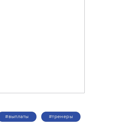
#выплаты
#тренеры