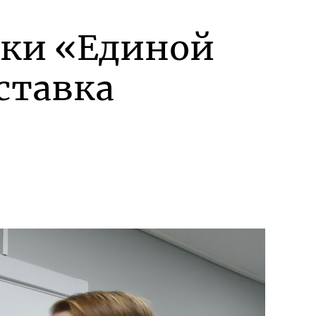
жки «Единой
ставка