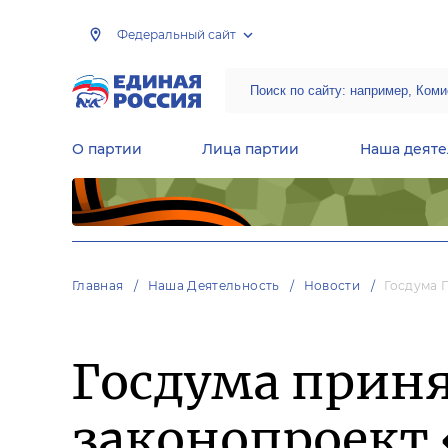
Федеральный сайт
О партии
Лица партии
Наша деяте
Центральная общественная приемная Председателя партии «Единая Россия»
Народная программа «Единой России»
Региональные общ
Руководящий состав Межрегиональных координационных советов
Центральная контрольная комиссия партии
Главная
Наша Деятельность
Новости
Госдума 
Госдума приня
законопроект 