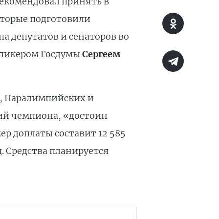
рекомендовал принять в
оторые подготовили
а депутатов и сенаторов во
пикером Госдумы
Сергеем
, Паралимпийских и
ий чемпиона, «достоин
ер доплаты составит 12 585
д. Средства планируется