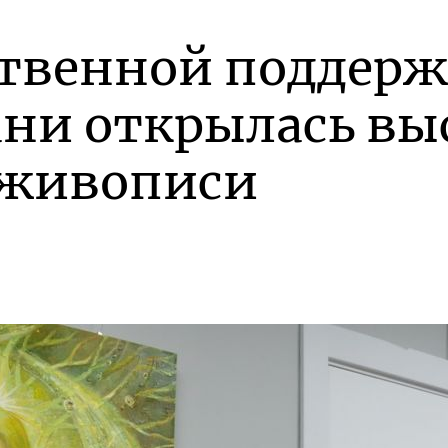
ственной поддер
ани открылась вы
 живописи