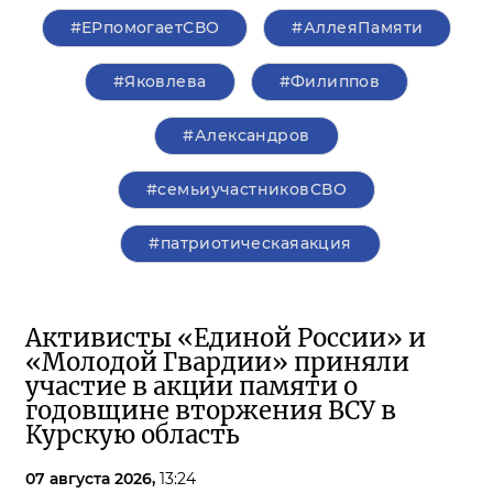
#ЕРпомогаетСВО
#АллеяПамяти
#Яковлева
#Филиппов
#Александров
#семьиучастниковСВО
#патриотическаяакция
Активисты «Единой России» и
«Молодой Гвардии» приняли
участие в акции памяти о
годовщине вторжения ВСУ в
Курскую область
07 августа 2026,
13:24