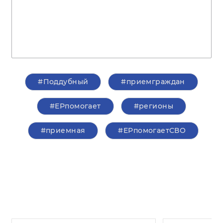
#Поддубный
#приемграждан
#ЕРпомогает
#регионы
#приемная
#ЕРпомогаетСВО