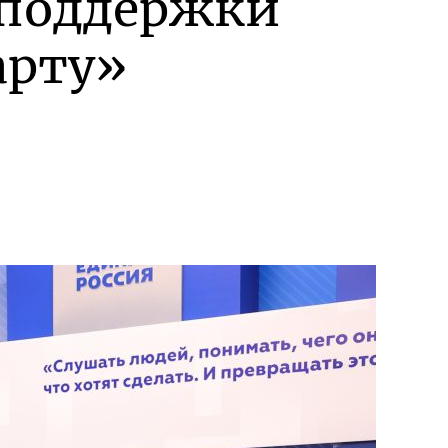
 поддержки
арту»