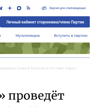
Версия для слабовидящих
Личный кабинет сторонника/члена Партии
я
Мультимедиа
Вступить в партию
Центральный совет сторонников партии «Единая Россия»
оддержки Семей В Регионах И Составит «карту»
» проведёт