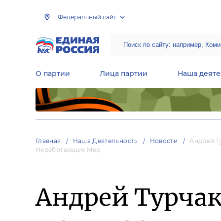
Федеральный сайт
О партии
Лица партии
Наша деяте
Центральная общественная приемная Председателя партии «Единая Россия»
Народная программа «Единой России»
Региональные общ
Руководящий состав Межрегиональных координационных советов
Центральная контрольная комиссия партии
Главная
Наша Деятельность
Новости
Андрей Т
Неработающих Мер
Андрей Турчак