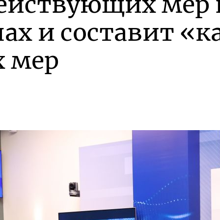
ействующих мер
нах и составит «к
 мер