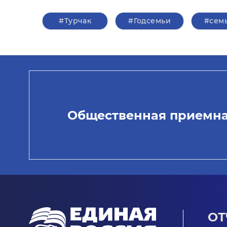
#Турчак
#Годсемьи
#сем
Общественная приемн
ОТ