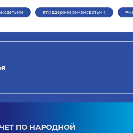
ьисдетьми
#поддержкасемейсдетьми
#м
ая
ЧЕТ ПО НАРОДНОЙ