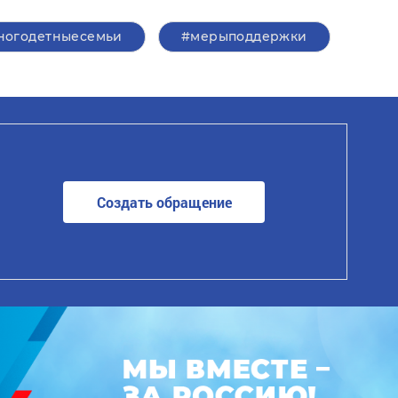
ногодетныесемьи
#мерыподдержки
Создать обращение