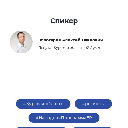
Спикер
Золотарев Алексей Павлович
Депутат Курской областной Думы
#Курская область
#регионы
#НароднаяПрограммаЕР