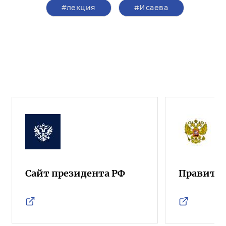
#лекция
#Исаева
Сайт президента РФ
Правител