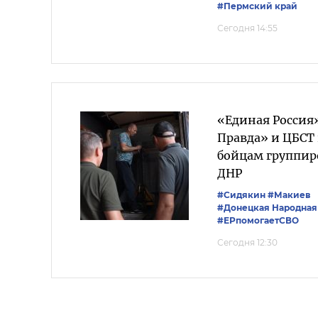
#Пермский край
Сегодня 14:55
«Единая Россия
Правда» и ЦБСТ
бойцам группир
ДНР
#Сидякин
#Макиев
#Донецкая Народная
#ЕРпомогаетСВО
Сегодня 12:30