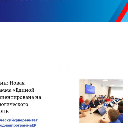
вин: Новая
амма «Единой
ориентирована на
логического
 ОПК
ическийсуверенитет
однаяпрограммаЕР