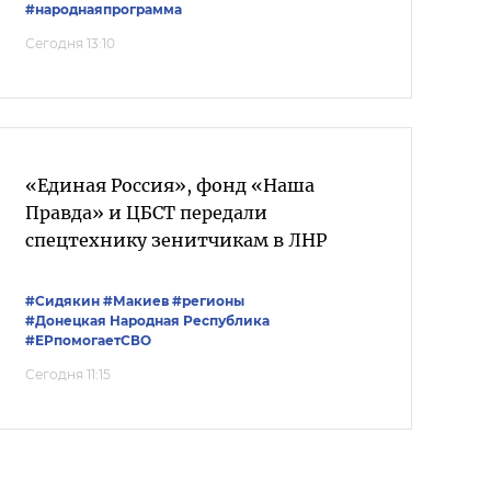
#народнаяпрограмма
Сегодня 13:10
«Единая Россия», фонд «Наша
Правда» и ЦБСТ передали
спецтехнику зенитчикам в ЛНР
#Сидякин
#Макиев
#регионы
#Донецкая Народная Республика
#ЕРпомогаетСВО
Сегодня 11:15