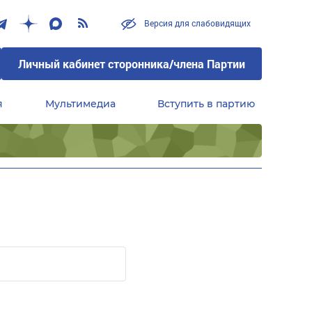
Версия для слабовидящих
Личный кабинет сторонника/члена Партии
я
Мультимедиа
Вступить в партию
Центральный совет сторонников партии «Единая Россия»