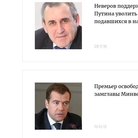
Неверов поддер
Путина уволить
подавшихся в н
28.11.16
Премьер освобо
замглавы Минв
19.10.13