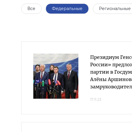
Все
Федеральные
Региональные
Президиум Генс
России» предл
партии в Госдум
Алёны Аршинов
замруководите
17.11.23