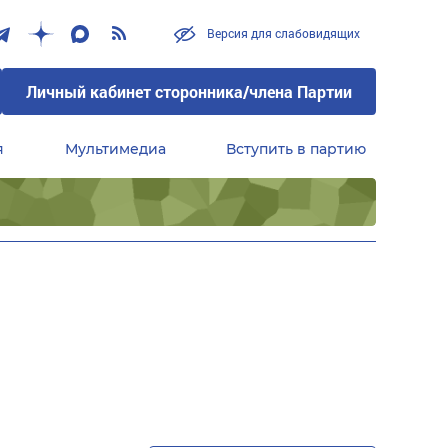
Версия для слабовидящих
Личный кабинет сторонника/члена Партии
я
Мультимедиа
Вступить в партию
Центральный совет сторонников партии «Единая Россия»