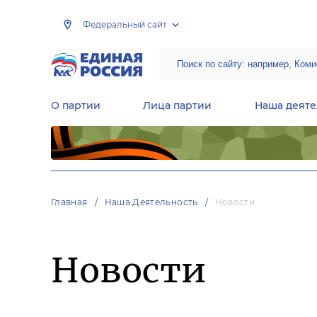
Федеральный сайт
О партии
Лица партии
Наша деяте
Центральная общественная приемная Председателя партии «Единая Россия»
Народная программа «Единой России»
Региональные общ
Руководящий состав Межрегиональных координационных советов
Центральная контрольная комиссия партии
Главная
Наша Деятельность
Новости
Новости