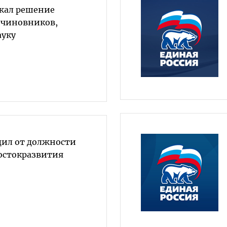
жал решение
 чиновников,
ауку
дил от должности
остокразвития