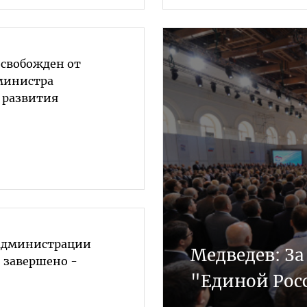
освобожден от
министра
 развития
администрации
Медведев: За
 завершено -
"Единой Рос