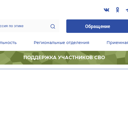
Обращение
льность
Региональные отделения
Приемна
ПОДДЕРЖКА УЧАСТНИКОВ СВО
ественные приемные Председателя Партии
Центральный исполнительный комитет партии
Фракция «Единой России» в ГД ФС РФ