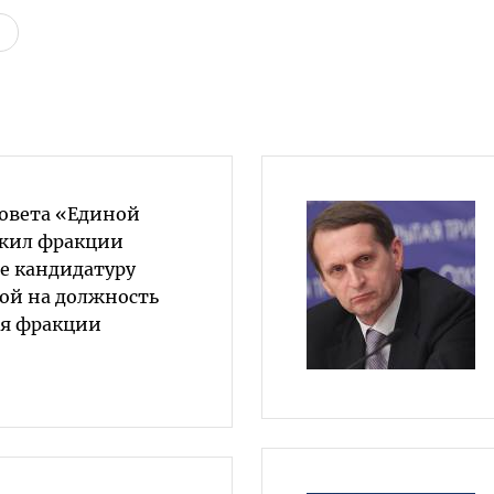
овета «Единой
ожил фракции
е кандидатуру
ой на должность
ля фракции