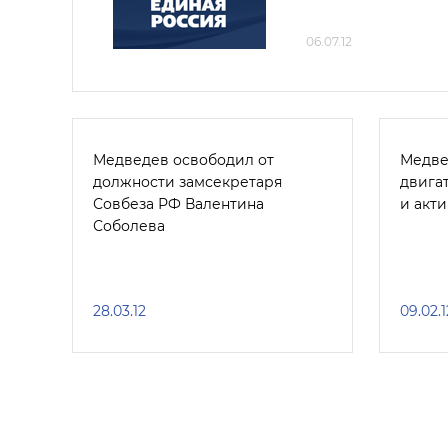
06.07.12
Медведев освободил от
Медве
должности замсекретаря
двига
Совбеза РФ Валентина
и акт
Соболева
28.03.12
09.02.1