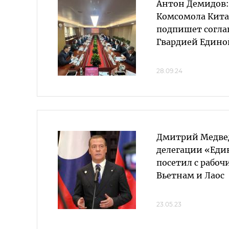
Антон Демидов:
Комсомола Кита
подпишет согла
Гвардией Едино
28.09.24
Дмитрий Медвед
делегации «Еди
посетил с рабо
Вьетнам и Лаос
23.05.23