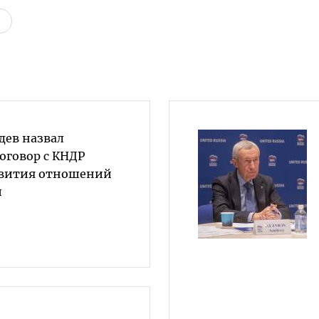
ев назвал
оговор с КНДР
звития отношений
и