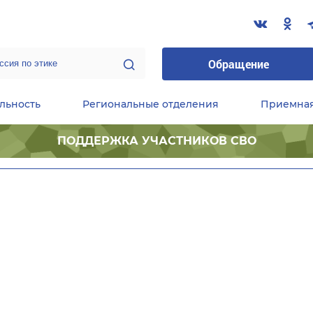
Обращение
льность
Региональные отделения
Приемна
ПОДДЕРЖКА УЧАСТНИКОВ СВО
ественные приемные Председателя Партии
Центральный исполнительный комитет партии
Фракция «Единой России» в ГД ФС РФ