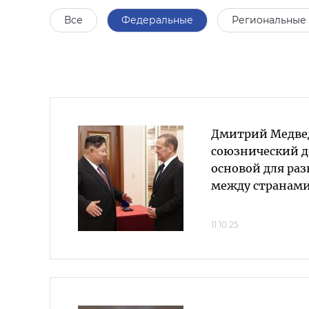
Все
Федеральные
Региональные
Дмитрий Медвед
союзнический д
основой для ра
между странам
11.10.25