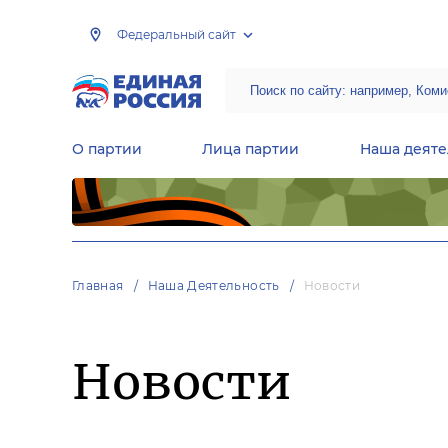
Федеральный сайт
О партии
Лица партии
Наша деяте
Центральная общественная приемная Председателя партии «Единая Россия»
Народная программа «Единой России»
Региональные общ
Руководящий состав Межрегиональных координационных советов
Центральная контрольная комиссия партии
Главная
Наша Деятельность
Новости
Новости