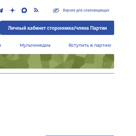
Версия для слабовидящих
Личный кабинет сторонника/члена Партии
я
Мультимедиа
Вступить в партию
Центральный совет сторонников партии «Единая Россия»