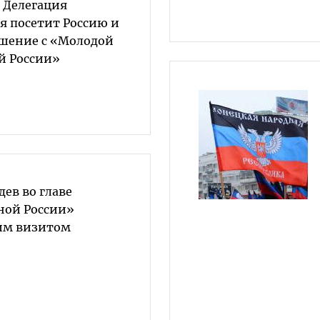
 Делегация
я посетит Россию и
шение с «Молодой
й России»
ев во главе
ной России»
чим визитом