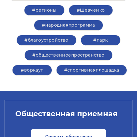
#регионы
#Шевченко
#народнаяпрограмма
#благоустройство
#парк
#общественноепространство
#воркаут
#спортивнаяплощадка
Общественная приемная
Создать обращение