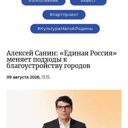
#этнопикник
#квест
#партпроект
#КультураМалойРодины
Алексей Санин: «Единая Россия»
меняет подходы к
благоустройству городов
09 августа 2026,
13:15