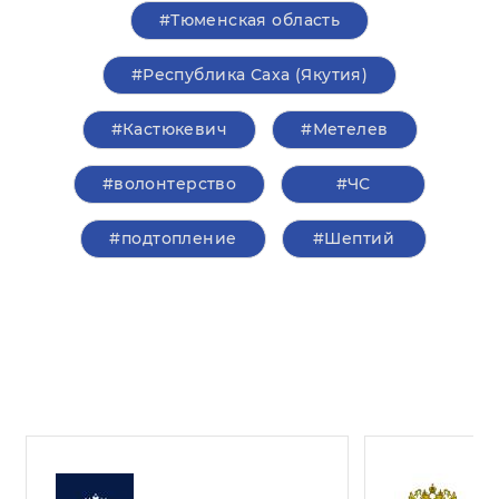
#Тюменская область
#Республика Саха (Якутия)
#Кастюкевич
#Метелев
#волонтерство
#ЧС
#подтопление
#Шептий