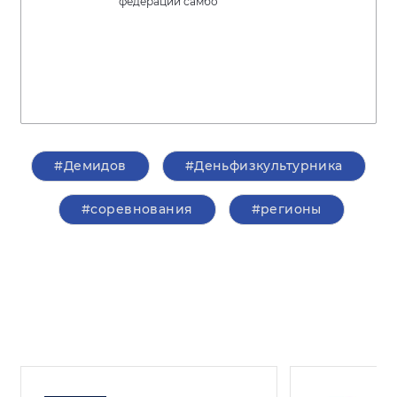
федерации самбо
#Демидов
#Деньфизкультурника
#соревнования
#регионы