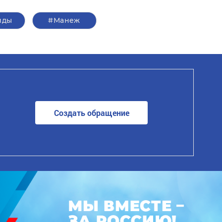
иды
#Манеж
Создать обращение