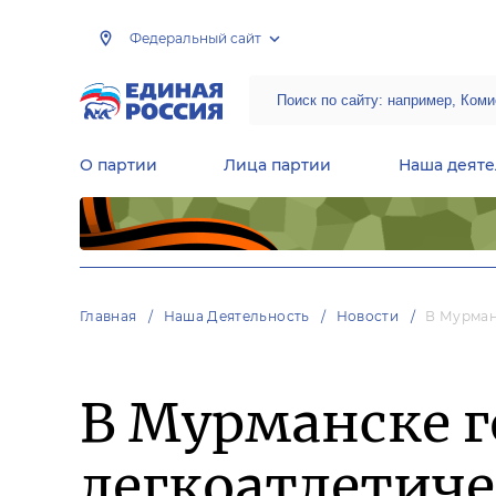
Федеральный сайт
О партии
Лица партии
Наша деяте
Центральная общественная приемная Председателя партии «Единая Россия»
Народная программа «Единой России»
Региональные общ
Руководящий состав Межрегиональных координационных советов
Центральная контрольная комиссия партии
Главная
Наша Деятельность
Новости
В Мурман
В Мурманске 
легкоатлетич