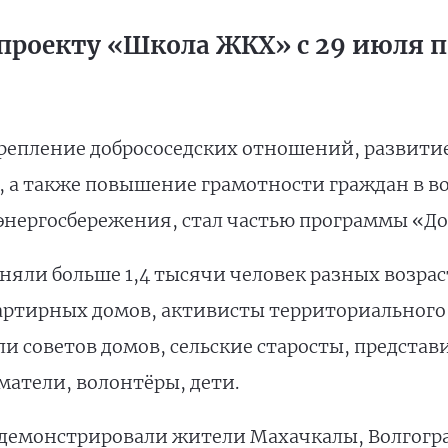
проекту «Школа ЖКХ» с 29 июля по
репление добрососедских отношений, развити
, а также повышение грамотности граждан в 
энергосбережения, стал частью программы «До
яли больше 1,4 тысячи человек разных возраст
артирных домов, активисты территориального
и советов домов, сельские старосты, представ
атели, волонтёры, дети.
емонстрировали жители Махачкалы, Волгоград