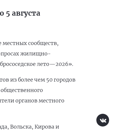
 5 августа
е местных сообществ,
вопросах жилищно-
брососедское лето—2026».
ов из более чем 50 городов
 общественного
ители органов местного
а, Вольска, Кирова и