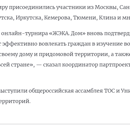
ниру присоединились участники из Москвы, Сан
тска, Иркутска, Кемерова, Тюмени, Клина и мн
 онлайн-турнира «ЖЭКА. Дом» вновь подтверд
 эффективно вовлекать граждан в изучение в
своему дому и придомовой территории, а такж
всей стране», — сказал координатор партпроек
ыступили общероссийская ассамблея ТОС и Ун
ерриторий.