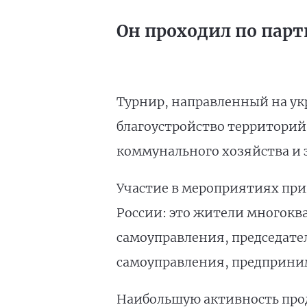
Он проходил по парт
Турнир, направленный на ук
благоустройство территорий
коммунального хозяйства и 
Участие в мероприятиях прин
России: это жители многокв
самоуправления, председател
самоуправления, предприним
Наибольшую активность прод