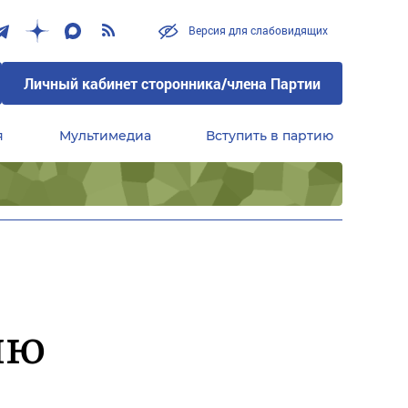
Версия для слабовидящих
Личный кабинет сторонника/члена Партии
я
Мультимедиа
Вступить в партию
Центральный совет сторонников партии «Единая Россия»
ию