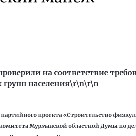
роверили на соответствие требов
групп населения\r\n\r\n
 партийного проекта «Строительство физку
 комитета Мурманской областной Думы по де