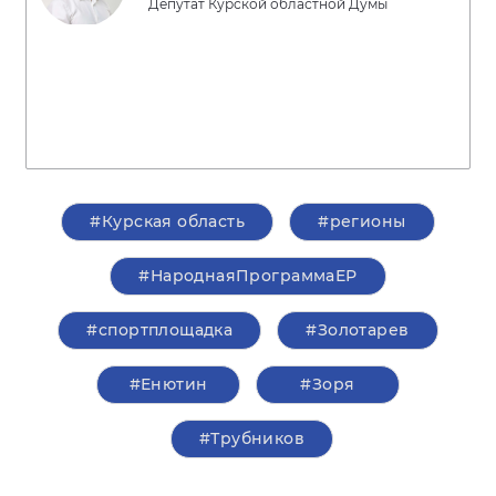
Депутат Курской областной Думы
#Курская область
#регионы
#НароднаяПрограммаЕР
#спортплощадка
#Золотарев
#Енютин
#Зоря
#Трубников