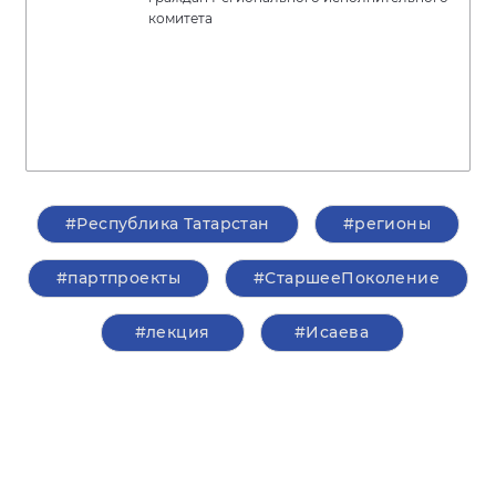
комитета
#Республика Татарстан
#регионы
#партпроекты
#СтаршееПоколение
#лекция
#Исаева