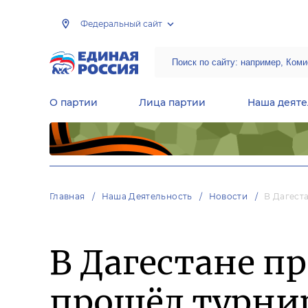
Федеральный сайт
О партии
Лица партии
Наша деяте
Центральная общественная приемная Председателя партии «Единая Россия»
Народная программа «Единой России»
Региональные общ
Руководящий состав Межрегиональных координационных советов
Центральная контрольная комиссия партии
Главная
Наша Деятельность
Новости
В Дагест
В Дагестане п
прошёл турнир