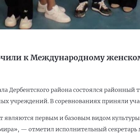
очили к Международному женско
ла Дербентского района состоялся районный т
ых учреждений. В соревнованиях приняли учас
рт являются первым и базовым видом культуры
л мира», — отметил исполнительный секретарь