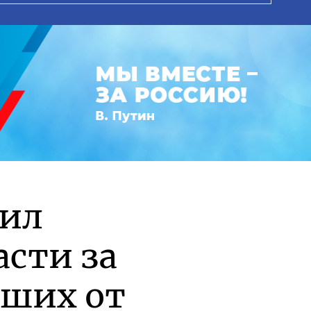
рил
асти за
вших от