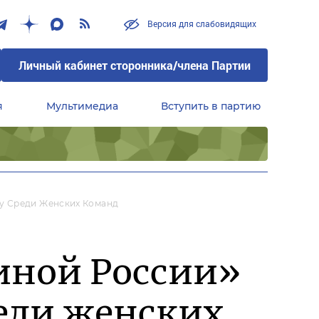
Версия для слабовидящих
Личный кабинет сторонника/члена Партии
я
Мультимедиа
Вступить в партию
Центральный совет сторонников партии «Единая Россия»
у Среди Женских Команд
иной России»
реди женских