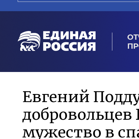
ОТ
ПР
Евгений Подд
добровольцев 
мужество в сп