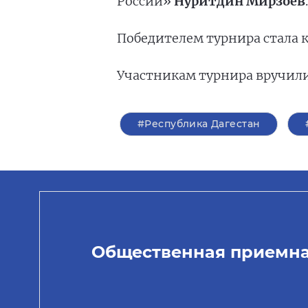
России»
Нуритдин Мирзоев
.
Победителем турнира стала 
Участникам турнира вручили
#Республика Дагестан
Общественная приемн