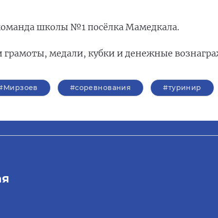
команда школы №1 посёлка Мамедкала.
 грамоты, медали, кубки и денежные вознагр
#Мирзоев
#соревнования
#туринир
ая