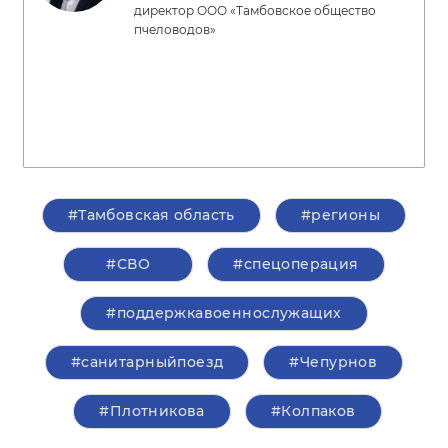
директор ООО «Тамбовское общество
пчеловодов»
#Тамбовская область
#регионы
#СВО
#спецоперация
#поддержкавоеннослужащих
#санитарныйпоезд
#Чепурнов
#Плотникова
#Колпаков