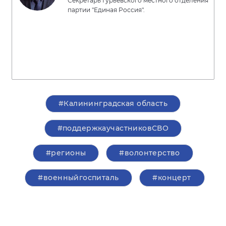
Секретарь Гурьевского местного отделения
партии "Единая Россия".
#Калининградская область
#поддержкаучастниковСВО
#регионы
#волонтерство
#военныйгоспиталь
#концерт