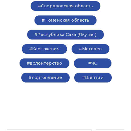
#Свердловская область
#Тюменская область
#Республика Саха (Якутия)
#Кастюкевич
#Метелев
#волонтерство
#ЧС
#подтопление
#Шептий