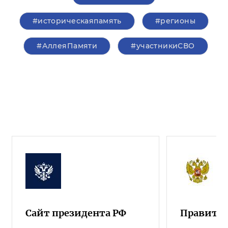
#историческаяпамять
#регионы
#АллеяПамяти
#участникиСВО
Сайт президента РФ
Правител