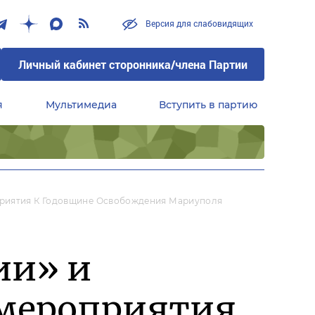
Версия для слабовидящих
Личный кабинет сторонника/члена Партии
я
Мультимедиа
Вступить в партию
Центральный совет сторонников партии «Единая Россия»
приятия К Годовщине Освобождения Мариуполя
ии» и
 мероприятия