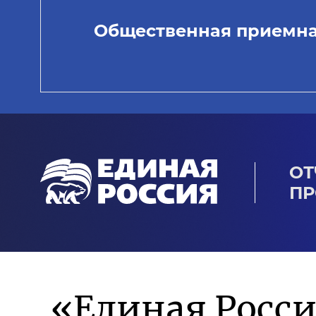
Общественная приемн
ОТ
ПР
«Единая Росси