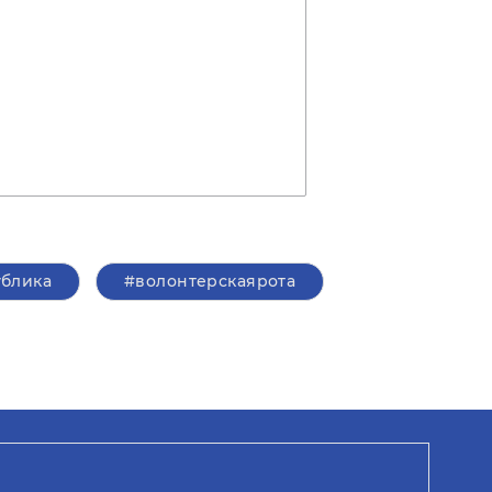
ублика
#волонтерскаярота