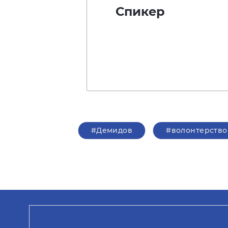
Спикер
#Демидов
#волонтерство