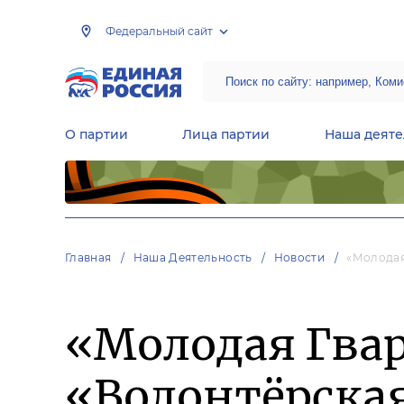
Федеральный сайт
О партии
Лица партии
Наша деяте
Центральная общественная приемная Председателя партии «Единая Россия»
Народная программа «Единой России»
Региональные общ
Руководящий состав Межрегиональных координационных советов
Центральная контрольная комиссия партии
Главная
Наша Деятельность
Новости
«Молодая
«Молодая Гвар
«Волонтёрска