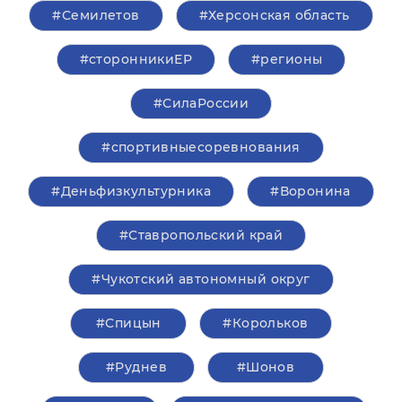
#Семилетов
#Херсонская область
#сторонникиЕР
#регионы
#СилаРоссии
#спортивныесоревнования
#Деньфизкультурника
#Воронина
#Ставропольский край
#Чукотский автономный округ
#Спицын
#Корольков
#Руднев
#Шонов