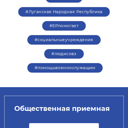
#Луганская Народная Республика
#ЕРпомогает
#социальныеучреждения
#людисовз
#помощьвоеннослужащим
Общественная приемная