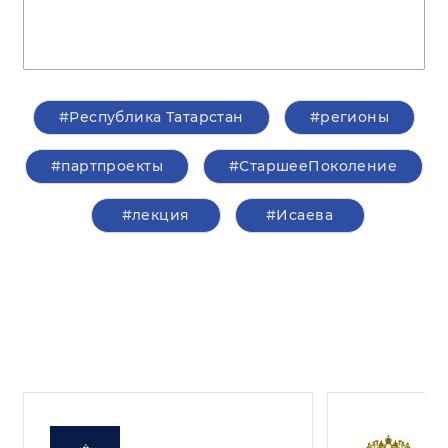
#Республика Татарстан
#регионы
#партпроекты
#СтаршееПоколение
#лекция
#Исаева