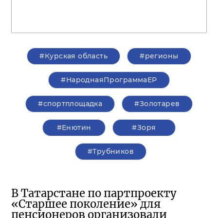
#Курская область
#регионы
#НароднаяПрограммаЕР
#спортплощадка
#Золотарев
#Енютин
#Зоря
#Трубников
В Татарстане по партпроекту
«Старшее поколение» для
пенсионеров организовали