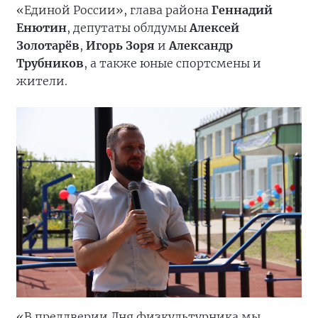
«Единой России», глава района
Геннадий
Енютин
, депутаты облдумы
Алексей
Золотарёв
,
Игорь Зоря
и
Александр
Трубников
, а также юные спортсмены и
жители.
«В преддверии Дня физкультурника мы