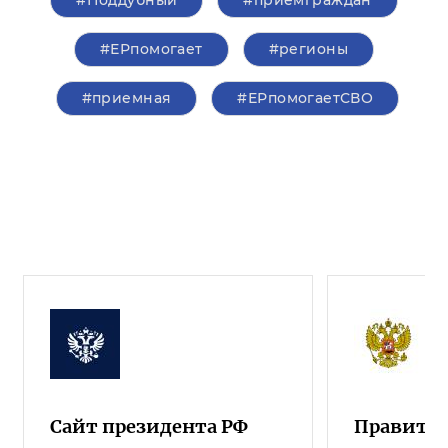
#ЕРпомогает
#регионы
#приемная
#ЕРпомогаетСВО
Сайт президента РФ
Правител