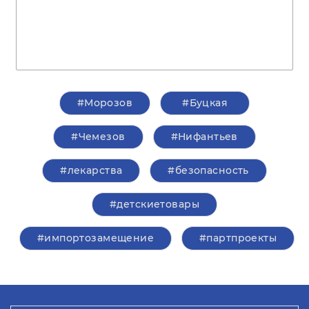
#Морозов
#Буцкая
#Чемезов
#Нифантьев
#лекарства
#безопасность
#детскиетовары
#импортозамещение
#партпроекты