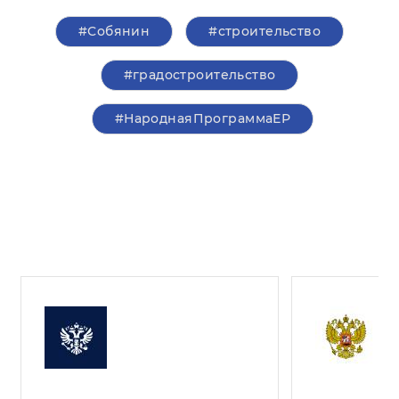
#Собянин
#строительство
#градостроительство
#НароднаяПрограммаЕР