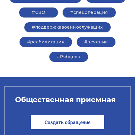
#СВО
#спецоперация
#поддержкавоеннослужащих
#реабилитация
#лечение
#Рябцева
Общественная приемная
Создать обращение