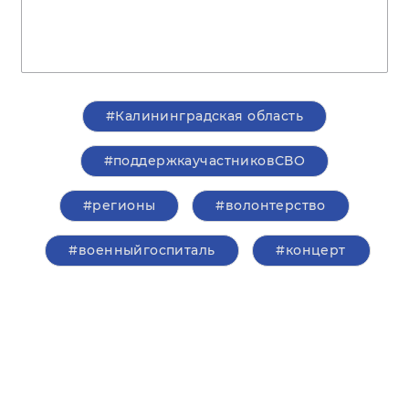
#Калининградская область
#поддержкаучастниковСВО
#регионы
#волонтерство
#военныйгоспиталь
#концерт