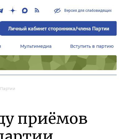
Версия для слабовидящих
Личный кабинет сторонника/члена Партии
я
Мультимедиа
Вступить в партию
Центральный совет сторонников партии «Единая Россия»
 Партии
ду приёмов
 партии