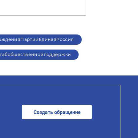
ожденияПартииЕдинаяРоссия
табобщественнойподдержки
Создать обращение