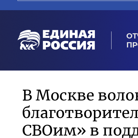
ОТ
ПР
В Москве воло
благотворите
СВОим» в под