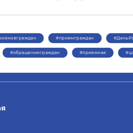
риемовграждан
#приемграждан
#ДеньР
#обращенияграждан
#приемная
#ш
ая