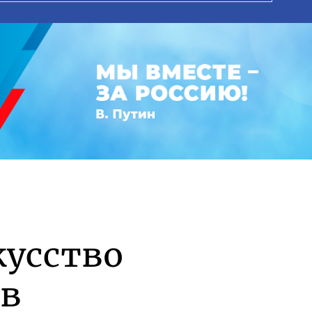
кусство
ов