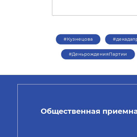
#Кузнецова
#декадап
#ДеньрожденияПартии
Общественная приемн