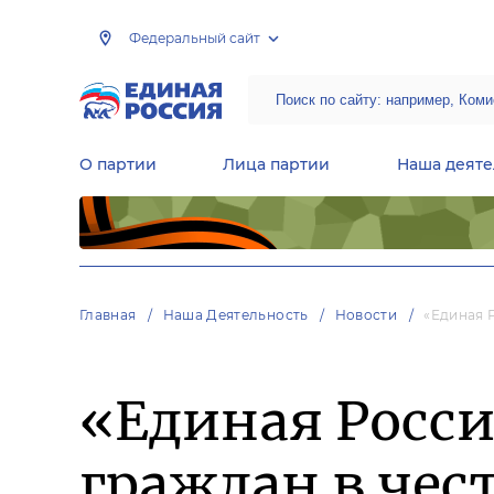
Федеральный сайт
О партии
Лица партии
Наша деяте
Центральная общественная приемная Председателя партии «Единая Россия»
Народная программа «Единой России»
Региональные общ
Руководящий состав Межрегиональных координационных советов
Центральная контрольная комиссия партии
Главная
Наша Деятельность
Новости
«Единая 
«Единая Росси
граждан в чес