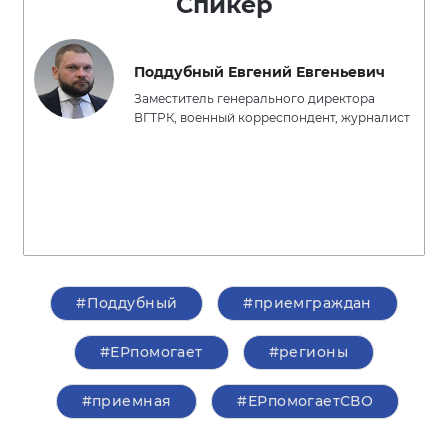
Спикер
Поддубный Евгений Евгеньевич
Заместитель генерального директора
ВГТРК, военный корреспондент, журналист
#Поддубный
#приемграждан
#ЕРпомогает
#регионы
#приемная
#ЕРпомогаетСВО