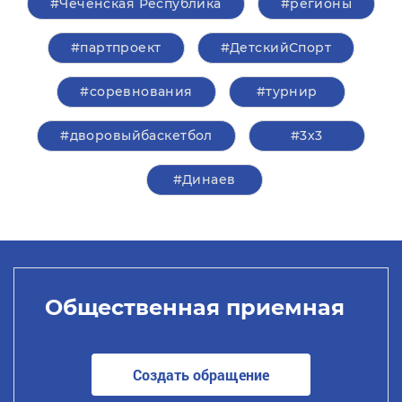
#Чеченская Республика
#регионы
#партпроект
#ДетскийСпорт
#соревнования
#турнир
#дворовыйбаскетбол
#3х3
#Динаев
Общественная приемная
Создать обращение