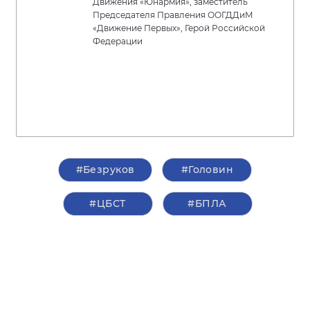
Движения «Юнармия», заместитель
Председателя Правления ООГДДиМ
«Движение Первых», Герой Российской
Федерации
#Безруков
#Головин
#ЦБСТ
#БПЛА