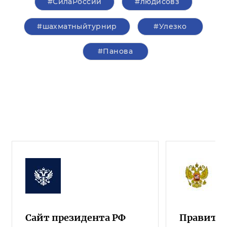
#СилаРоссии
#людисовз
#шахматныйтурнир
#Улезко
#Панова
Сайт президента РФ
Правител