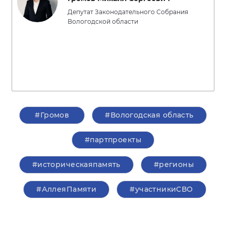
Депутат Законодательного Собрания
Вологодской области
#Громов
#Вологодская область
#партпроекты
#историческаяпамять
#регионы
#АллеяПамяти
#участникиСВО