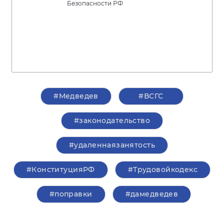
Безопасности РФ
#Медведев
#ВСГС
#законодательство
#удаленнаязанятость
#КонституцияРФ
#Трудовойкодекс
#поправки
#дамедведев