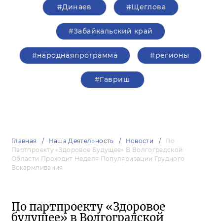
#Динаев
#Щеглова
#Забайкальский край
#народнаяпрограмма
#регионы
#Гавриш
Главная
Наша Деятельность
Новости
По
Партпроекту «Здоровое Будущее» В Волгоградской
Области Проходит Неделя Популяризации Грудного
Вскармливания
По партпроекту «Здоровое
будущее» в Волгоградской