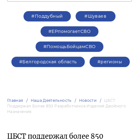
#Поддубный
#Шуваев
#ЕРпомогаетСВО
#ПомощьБойцамСВО
#Белгородская область
#регионы
Главная
Наша Деятельность
Новости
ЦБСТ
Поддержал Более 850 Разработчиков Изделий Двойного
Назначения
ЦБСТ поддержал более 850