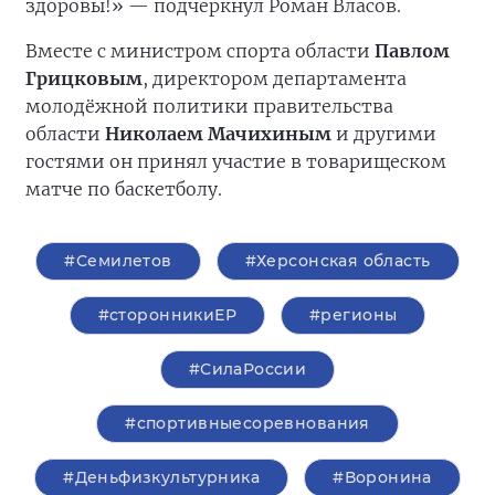
здоровы!» — подчеркнул Роман Власов.
Вместе с министром спорта области
Павлом
Грицковым
, директором департамента
молодёжной политики правительства
области
Николаем Мачихиным
и другими
гостями он принял участие в товарищеском
матче по баскетболу.
#Семилетов
#Херсонская область
#сторонникиЕР
#регионы
#СилаРоссии
#спортивныесоревнования
#Деньфизкультурника
#Воронина