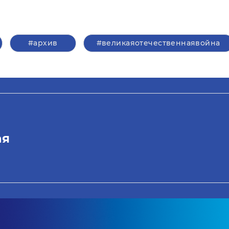
#архив
#великаяотечественнаявойна
ая