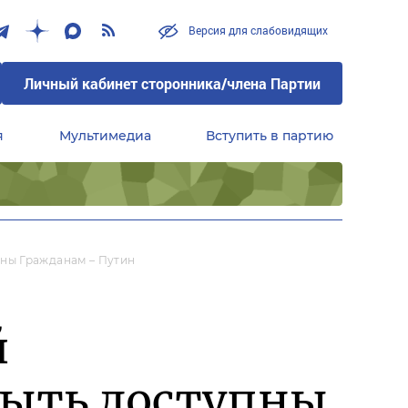
Версия для слабовидящих
Личный кабинет сторонника/члена Партии
я
Мультимедиа
Вступить в партию
Центральный совет сторонников партии «Единая Россия»
ны Гражданам – Путин
й
быть доступны