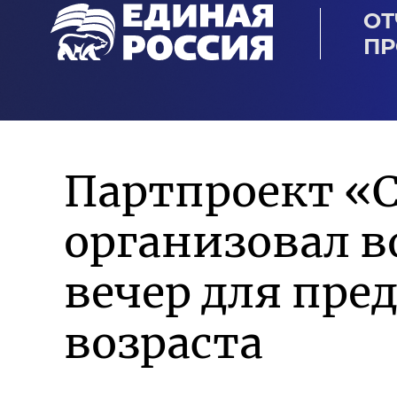
ОТ
ПР
Партпроект «
организовал в
вечер для пре
возраста