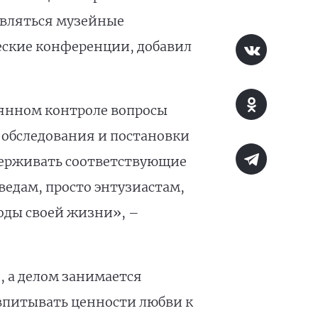
вляться музейные
еские конференции, добавил
оянном контроле вопросы
 обследования и постановки
держивать соответствующие
едам, просто энтузиастам,
годы своей жизни», –
, а делом занимается
впитывать ценности любви к