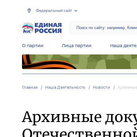
Федеральный сайт
О партии
Лица партии
Наша деяте
Центральная общественная приемная Председателя партии «Единая Россия»
Народная программа «Единой России»
Региональные общ
Руководящий состав Межрегиональных координационных советов
Центральная контрольная комиссия партии
Главная
Наша Деятельность
Новости
Архивные
Архивные док
Отечественно