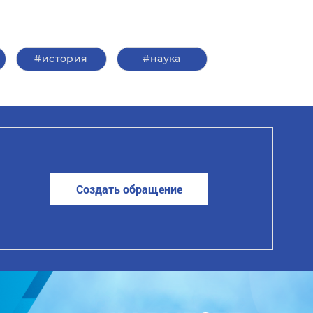
#история
#наука
Создать обращение