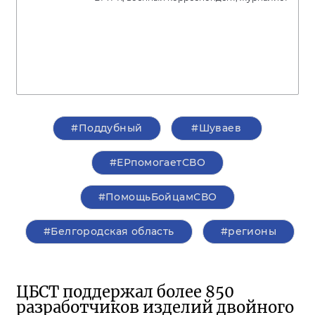
#Поддубный
#Шуваев
#ЕРпомогаетСВО
#ПомощьБойцамСВО
#Белгородская область
#регионы
ЦБСТ поддержал более 850
разработчиков изделий двойного