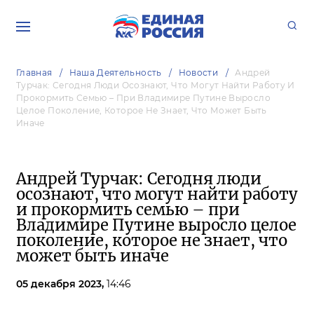
Главная
Наша Деятельность
Новости
Андрей
Турчак: Сегодня Люди Осознают, Что Могут Найти Работу И
Прокормить Семью – При Владимире Путине Выросло
Целое Поколение, Которое Не Знает, Что Может Быть
Иначе
Андрей Турчак: Сегодня люди
осознают, что могут найти работу
и прокормить семью – при
Владимире Путине выросло целое
поколение, которое не знает, что
может быть иначе
05 декабря 2023,
14:46