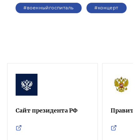
#военныйгоспиталь
#концерт
Сайт президента РФ
Правител