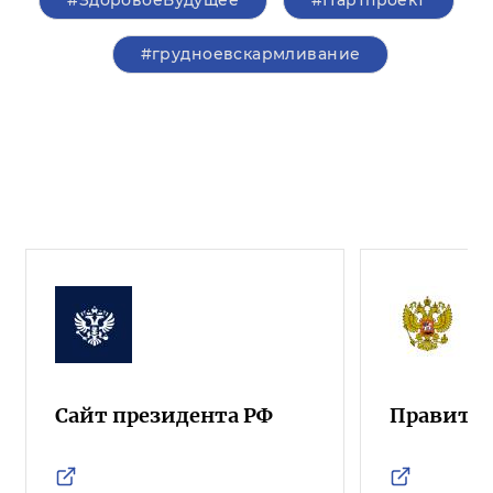
#грудноевскармливание
Сайт президента РФ
Правител