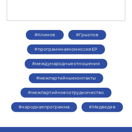
#Климов
#Грызлов
#программнаякомиссияЕР
#международныеотношения
#межпартийныеконтакты
#межпартийноесотрудничество
#народнаяпрограмма
#Медведев