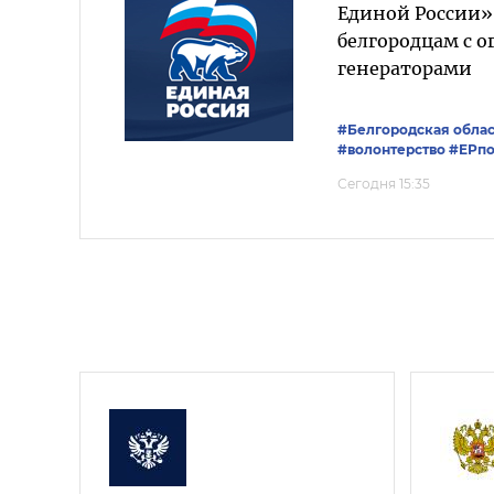
Единой России»
белгородцам с 
генераторами
#Белгородская облас
#волонтерство
#ЕРпо
Сегодня 15:35