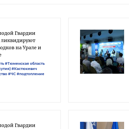
лодой Гвардии
» ликвидируют
одков на Урале и
е
ть
#Тюменская область
кутия)
#Кастюкевич
ство
#ЧС
#подтопление
лодой Гвардии