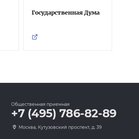
Государственная Дума
Фра
Росс
Общественная приемная
+7 (495) 786-82-89
Москва, Кутузовский проспект, д. 39