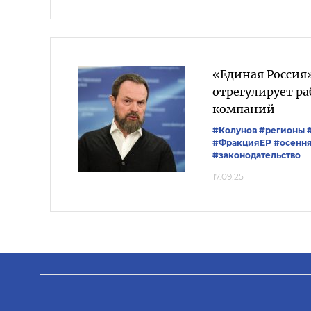
«Единая Россия
отрегулирует р
компаний
#Колунов
#регионы
#ФракцияЕР
#осенн
#законодательство
17.09.25