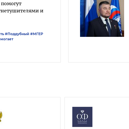
 помогут
огнетушителями и
ть
#Поддубный
#‎МГЕР‬
могает