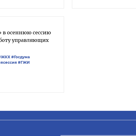
» в осеннюю сессию
аботу управляющих
#ЖКХ
#Госдума
яясессия
#ГЖИ