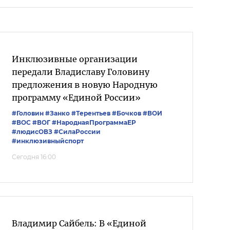
Инклюзивные организации
передали Владиславу Головину
предложения в новую Народную
программу «Единой России»
#Головин
#Занко
#Терентьев
#Бочков
#ВОИ
#ВОС
#ВОГ
#НароднаяПрограммаЕР
#людисОВЗ
#СилаРоссии
#инклюзивныйспорт
Сегодня 16:00
Владимир Сайбель: В «Единой