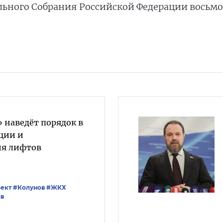
льного Собрания Российской Федерации восьмо
 наведёт порядок в
ции и
ия лифтов
ект
#Колунов
#ЖКХ
ов