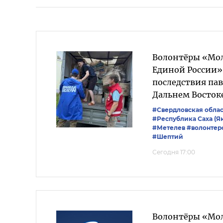
Волонтёры «Мо
Единой России
последствия пав
Дальнем Восток
#Свердловская облас
#Республика Саха (Я
#Метелев
#волонтер
#Шептий
Сегодня 17:00
Волонтёры «Мо