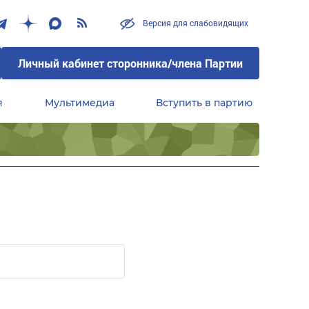
Версия для слабовидящих
Личный кабинет сторонника/члена Партии
я
Мультимедиа
Вступить в партию
Центральный совет сторонников партии «Единая Россия»