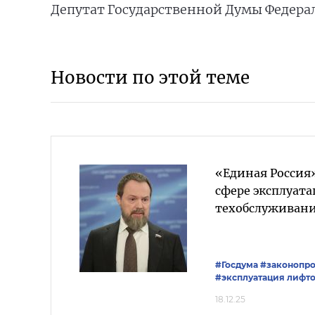
Депутат Государственной Думы Федера
Новости по этой теме
«Единая Россия»
сфере эксплуата
техобслуживан
#Госдума
#законопро
#эксплуатация лифт
18.12.25