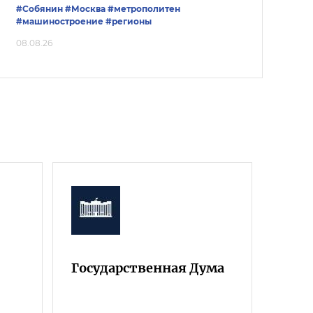
#Собянин
#Москва
#метрополитен
#машиностроение
#регионы
08.08.26
Государственная Дума
Фра
Росс