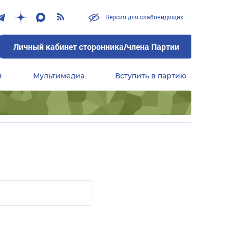
Версия для слабовидящих
Личный кабинет сторонника/члена Партии
я
Мультимедиа
Вступить в партию
Центральный совет сторонников партии «Единая Россия»