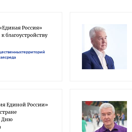
 «Единая Россия»
 к благоустройству
щественныхтерриторий
аясреда
ия Единой России»
 стране
о Дню
а