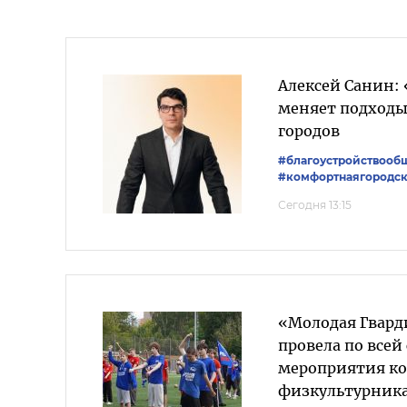
Алексей Санин:
меняет подходы
городов
#благоустройствооб
#комфортнаягородск
Сегодня 13:15
«Молодая Гвард
провела по всей
мероприятия к
физкультурник