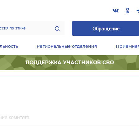
Обращение
льность
Региональные отделения
Приемна
ПОДДЕРЖКА УЧАСТНИКОВ СВО
ественные приемные Председателя Партии
Центральный исполнительный комитет партии
Фракция «Единой России» в ГД ФС РФ