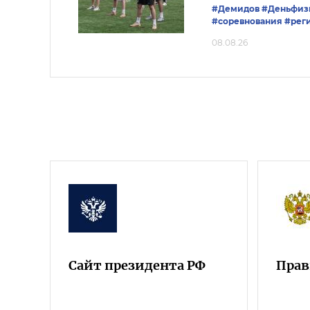
#Демидов
#Деньфиз
#соревнования
#рег
08.08.26
Сайт президента РФ
Прав