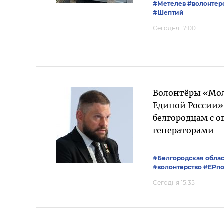
#Метелев
#волонтер
#Шептий
Сегодня 17:00
Волонтёры «Мо
Единой России»
белгородцам с 
генераторами
#Белгородская облас
#волонтерство
#ЕРпо
Сегодня 15:35