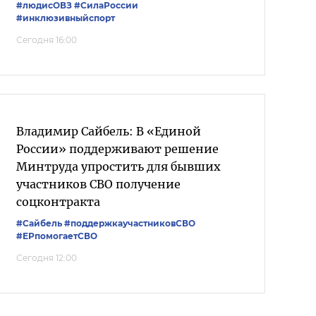
#людисОВЗ
#СилаРоссии
#инклюзивныйспорт
Сегодня 16:00
Владимир Сайбель: В «Единой
России» поддерживают решение
Минтруда упростить для бывших
участников СВО получение
соцконтракта
#Сайбель
#поддержкаучастниковСВО
#ЕРпомогаетСВО
Сегодня 12:00