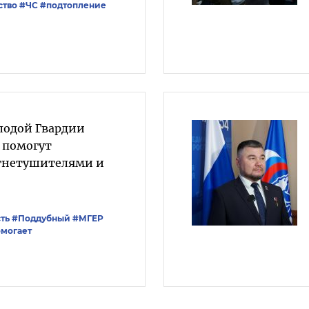
ство
#ЧС
#подтопление
лодой Гвардии
 помогут
огнетушителями и
ть
#Поддубный
#‎МГЕР‬
могает