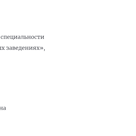
о специальности
х заведениях»,
на