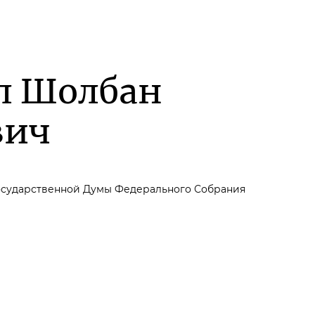
л Шолбан
вич
осударственной Думы Федерального Собрания