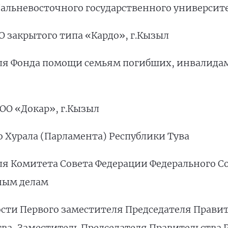
 Дальневосточного государственного университ
АО закрытого типа «Кардо», г.Кызыл
теля Фонда помощи семьям погибших, инвалида
ООО «Докар», г.Кызыл
го Хурала (Парламента) Республики Тува
теля Комитета Совета Федерации Федерального 
ным делам
ости Первого заместителя Председателя Прави
ва, Заместитель Председателя Правительства 