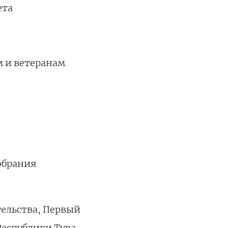
ета
м и ветеранам
Собрания
тельства, Первый
Республики Тува –