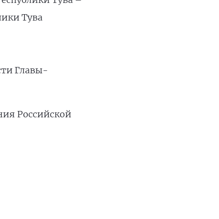
лики Тува
сти Главы-
ания Российской