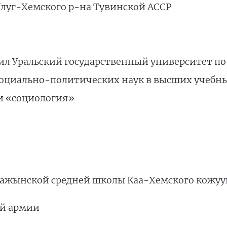
а Улуг-Хемского р-на Тувинской АССР
чил Уральский государственный университет п
оциально-политических наук в высших учебны
ти «социология»
Бажынской средней школы Каа-Хемского кожуу
ой армии