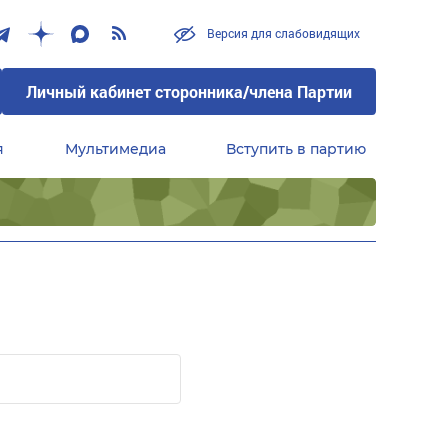
Версия для слабовидящих
Личный кабинет сторонника/члена Партии
я
Мультимедиа
Вступить в партию
Центральный совет сторонников партии «Единая Россия»