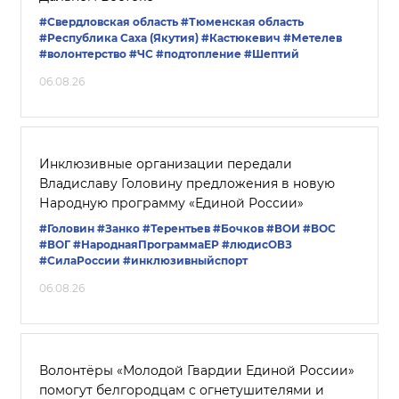
#Свердловская область
#Тюменская область
#Республика Саха (Якутия)
#Кастюкевич
#Метелев
#волонтерство
#ЧС
#подтопление
#Шептий
06.08.26
Инклюзивные организации передали
Владиславу Головину предложения в новую
Народную программу «Единой России»
#Головин
#Занко
#Терентьев
#Бочков
#ВОИ
#ВОС
#ВОГ
#НароднаяПрограммаЕР
#людисОВЗ
#СилаРоссии
#инклюзивныйспорт
06.08.26
Волонтёры «Молодой Гвардии Единой России»
помогут белгородцам с огнетушителями и