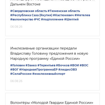
Дальнем Востоке
#Свердловская область
#Тюменская область
#Республика Саха (Якутия)
#Кастюкевич
#Метелев
#волонтерство
#ЧС
#подтопление
#Шептий
06.08.26
Инклюзивные организации передали
Владиславу Головину предложения в новую
Народную программу «Единой России»
#Головин
#Занко
#Терентьев
#Бочков
#ВОИ
#ВОС
#ВОГ
#НароднаяПрограммаЕР
#людисОВЗ
#СилаРоссии
#инклюзивныйспорт
06.08.26
Волонтёры «Молодой Гвардии Единой России»