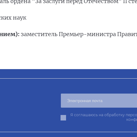
даль ордена "За заслуги перед Отечеством" II с
ских наук
нием):
заместитель Премьер-министра Прави
Я соглашаюсь на обработку персо
конф