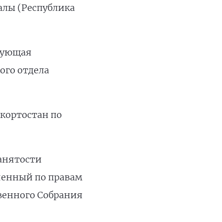
чалы (Республика
едующая
го отдела
кортостан по
занятости
ченный по правам
твенного Собрания