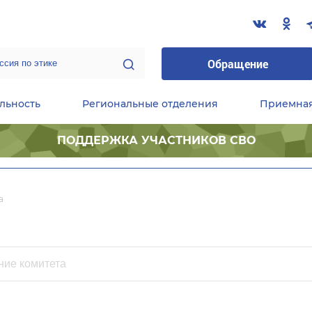
Обращение
льность
Региональные отделения
Приемна
ПОДДЕРЖКА УЧАСТНИКОВ СВО
ественные приемные Председателя Партии
Центральный исполнительный комитет партии
Фракция «Единой России» в ГД ФС РФ
а