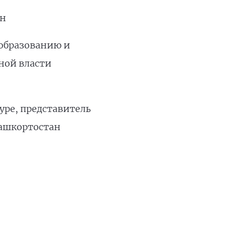
ан
 образованию и
нной власти
уре, представитель
Башкортостан