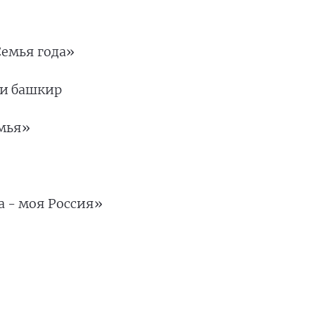
Семья года»
ии башкир
емья»
на - моя Россия»