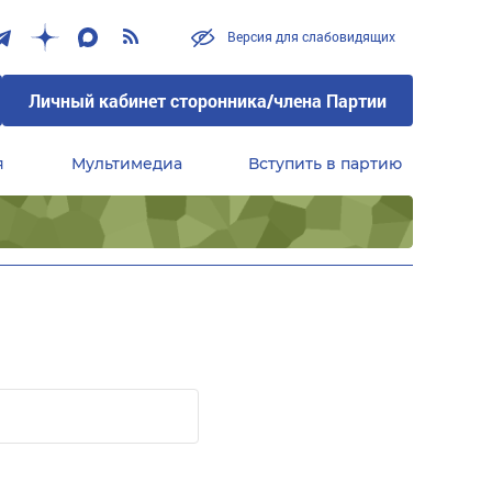
Версия для слабовидящих
Личный кабинет сторонника/члена Партии
я
Мультимедиа
Вступить в партию
Центральный совет сторонников партии «Единая Россия»