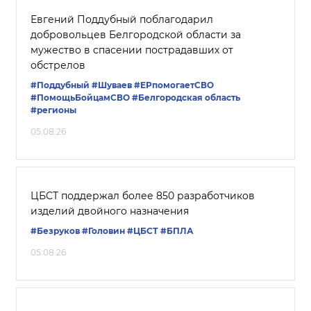
Евгений Поддубный поблагодарил
добровольцев Белгородской области за
мужество в спасении пострадавших от
обстрелов
#Поддубный
#Шуваев
#ЕРпомогаетСВО
#ПомощьБойцамСВО
#Белгородская область
#регионы
05.08.26
ЦБСТ поддержал более 850 разработчиков
изделий двойного назначения
#Безруков
#Головин
#ЦБСТ
#БПЛА
05.08.26