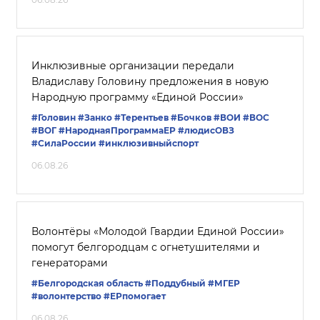
Инклюзивные организации передали
Владиславу Головину предложения в новую
Народную программу «Единой России»
#Головин
#Занко
#Терентьев
#Бочков
#ВОИ
#ВОС
#ВОГ
#НароднаяПрограммаЕР
#людисОВЗ
#СилаРоссии
#инклюзивныйспорт
06.08.26
Волонтёры «Молодой Гвардии Единой России»
помогут белгородцам с огнетушителями и
генераторами
#Белгородская область
#Поддубный
#‎МГЕР‬
#волонтерство
#ЕРпомогает
06.08.26