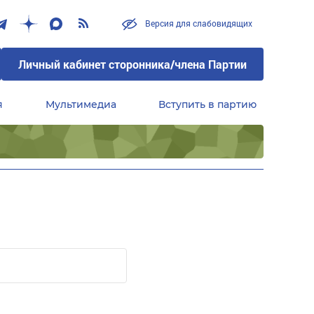
Версия для слабовидящих
Личный кабинет сторонника/члена Партии
я
Мультимедиа
Вступить в партию
Центральный совет сторонников партии «Единая Россия»