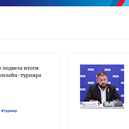
» подвела итоги
 онлайн-турнира
Х
#турнир