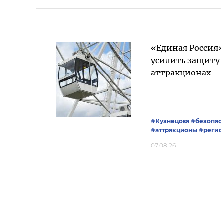
«Единая Россия»
усилить защиту
аттракционах
#Кузнецова
#безопас
#аттракционы
#реги
07.08.26