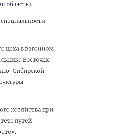
я область).
о специальности
го цеха в вагонном
альника Восточно-
очно-Сибирской
труктуры
ного хозяйства при
итете путей
орте».