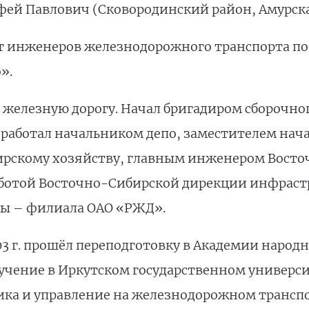
рофей Павлович (Сковородинский район, Амурска
ут инженеров железнодорожного транспорта п
о».
а железную дорогу. Начал бригадиром сборочно
 работал начальником депо, заместителем нач
жирскому хозяйству, главным инженером Вост
 работой Восточно-Сибирской дирекции инфрас
ры – филиала ОАО «РЖД».
03 г. прошёл переподготовку в Академии народ
обучение в Иркутском государственном универс
ика и управление на железнодорожном трансп