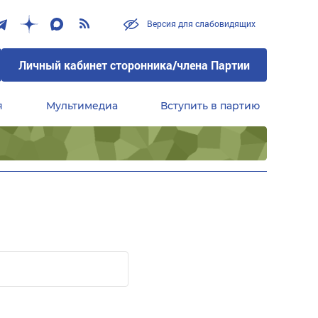
Версия для слабовидящих
Личный кабинет сторонника/члена Партии
я
Мультимедиа
Вступить в партию
Центральный совет сторонников партии «Единая Россия»