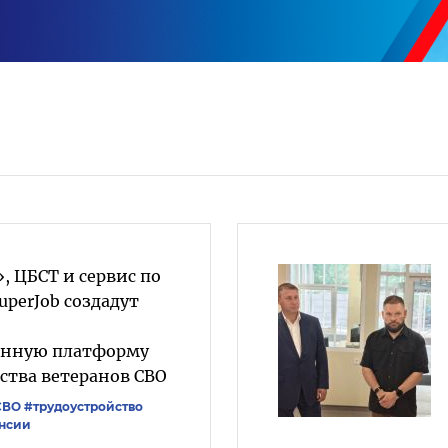
, ЦБСТ и сервис по
uperJob создадут
анную платформу
ства ветеранов СВО
СВО
#трудоустройство
нсии